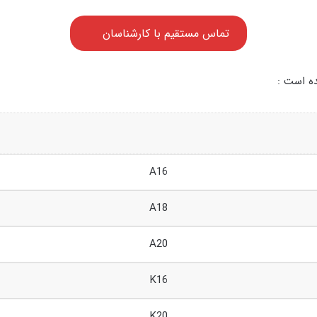
تماس مستقیم با کارشناسان
ه است :
A16
A18
A20
K16
K20