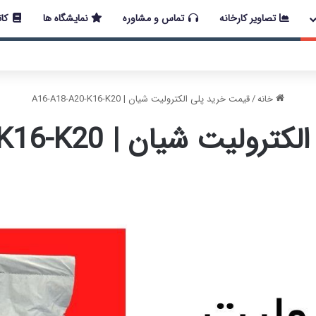
تصاویر کارخانه
تماس و مشاوره
نمایشگاه ها
کات
 اخیر در کشور، مجموعه پتروشیمی دانشمند همچنان با تمام توان در حال 
خانه
/
قیمت خرید پلی الکترولیت شیان | A16-A18-A20-K16-K20
شیان | A16-A18-A20-K16-K20