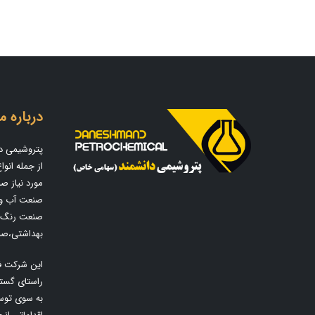
درباره ما
پتروشیمی دا
از جمله انو
مورد نیاز ص
صنعت آب و 
صنعت رنگ و
بهداشتی،صن
راستای گست
به سوی توسع