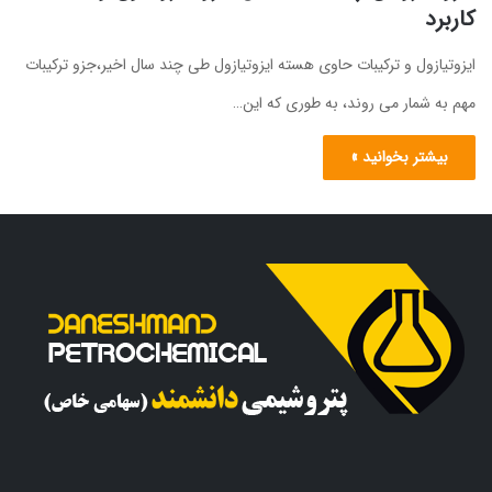
کاربرد
ایزوتیازول و ترکیبات حاوی هسته ایزوتیازول طی چند سال اخیر،جزو ترکیبات
مهم به شمار می روند، به طوری که این…
بیشتر بخوانید »