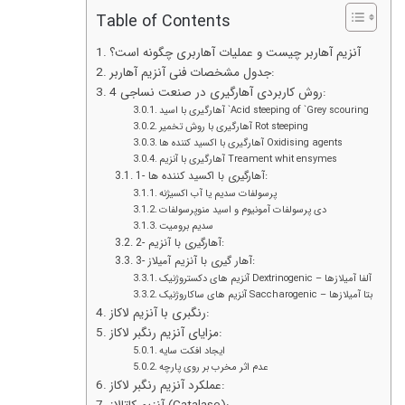
Table of Contents
آنزیم آهاربر چیست و عملیات آهاربری چگونه است؟
جدول مشخصات فنی آنزیم آهاربر:
4 روش کاربردی آهارگیری در صنعت نساجی:
آهارگیری با اسید `Acid steeping of `Grey scouring
آهارگیری با روش تخمیر Rot steeping
آهارگیری با اکسید کننده ها Oxidising agents
آهارگیری با آنزیم Treament whit ensymes
1- آهارگیری با اکسید کننده ها:
پرسولفات سدیم یا آب اکسیژنه
دی پرسولفات آمونیوم و اسید منوپرسولفات
سدیم برومیت
2- آهارگیری با آنزیم:
3- آهار گیری با آنزیم آمیلاز:
آنزیم های دکستروژنیک Dextrinogenic – آلفا آمیلازها
آنزیم های ساکاروژنیک Saccharogenic – بتا آمیلازها
رنگبری با آنزیم لاکاز:
مزایای آنزیم رنگبر لاکاز:
ایجاد افکت سایه
عدم اثر مخرب بر روی پارچه
عملکرد آنزیم رنگبر لاکاز: