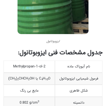
ایزوبوتانول
جدول مشخصات فنی ایزوبوتانول:
نام آیوپاک ماده
2-Methylpropan-1-ol
فرمول شیمیایی ایزوبوتانول
O
H
OH یا C
CHCH
)
(CH
4
10
3
2
2
شکل ظاهری
مایع بی رنگ
3
دانسیته
0.802 g/cm