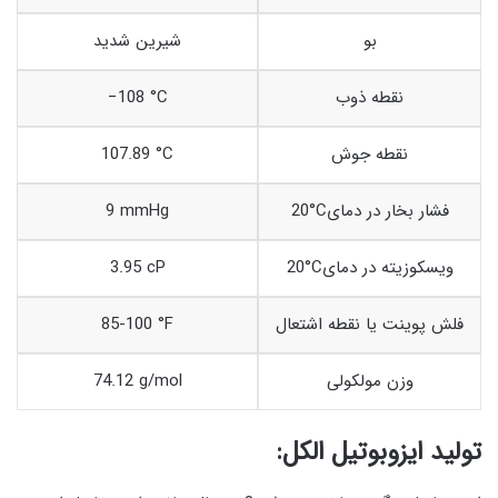
بو
شیرین شدید
نقطه ذوب
−108 °C
نقطه جوش
107.89 °C
20°Cفشار بخار در دمای
9 mmHg
20°Cویسکوزیته در دمای
3.95 cP
فلش پوینت یا نقطه اشتعال
85-100 °F
وزن مولکولی
74.12 g/mol
تولید ایزوبوتیل الکل: