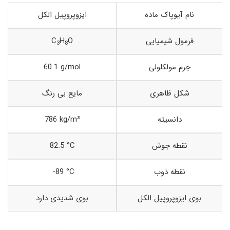
نام آیوپاک ماده
ایزوپروپیل الکل
فرمول شیمیایی
O
H
C
3
8
جرم مولکلولی
60.1 g/mol
شکل ظاهری
مایع بی رنگ
دانسیته
786 kg/m³
نقطه جوش
82.5 °C
نقطه ذوب
-89 °C
بوی ایزوپروپیل الکل
بوی شدیدی دارد