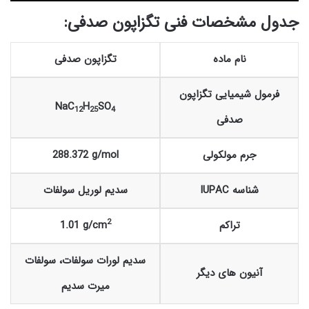
جدول مشخصات فنی تگزاپون صدفی:
نام ماده
تگزاپون صدفی
فرمول شیمیایی تگزاپون
NaC
H
SO
12
25
4
صدفی
جرم مولکولی
288.372 g/mol
شناسه IUPAC
سدیم لوریل سولفات
2
تراکم
1.01 g/cm
سدیم لورات سولفات، سولفات
آنیون های دیگر
میرت سدیم