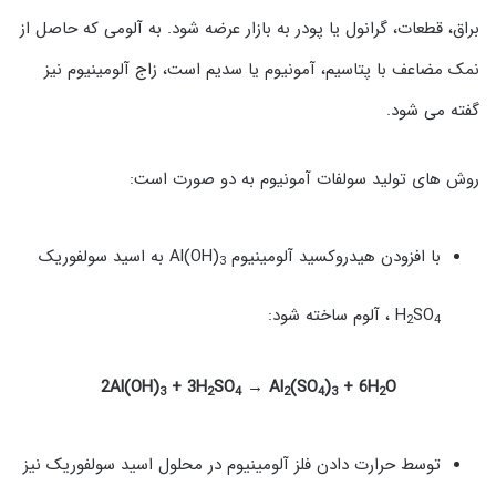
براق، قطعات، گرانول یا پودر به بازار عرضه شود. به آلومی که حاصل از
نمک مضاعف با پتاسیم، آمونیوم یا سدیم است، زاج آلومینیوم نیز
گفته می شود.
روش های تولید سولفات آمونیوم به دو صورت است:
با افزودن هیدروکسید آلومینیوم Al(OH)
به اسید سولفوریک
3
SO
H
، آلوم ساخته شود:
2
4
2Al(OH)
+ 3H
SO
→ Al
(SO
)
+ 6H
O
3
2
4
2
4
3
2
توسط حرارت دادن فلز آلومینیوم در محلول اسید سولفوریک نیز