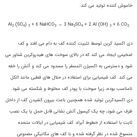
خاموش کننده تولید می کند:
Al
(SO
)
+ 6 NaHCO
→ 3 Na
SO
+ 2 Al (OH)
+ 6 CO
2
4
3
3
2
4
3
2
دی اکسید کربن توسط تثبیت کننده کف به دام می افتد و کف
ضخیمی ایجاد می کند که در بالای سوخت های هیدروکربن شناور می
شود و دسترسی به اکسیژن اتمسفر را مسدود می کند و آتش را خفه
می کند. کف شیمیایی برای استفاده در حلال های قطبی مانند الکل
نامناسب بوده، زیرا سوخت با پودر کف مخلوط و شکسته می شود.
دی اکسیدکربن تولید شده همچنین باعث بیرون کشیدن کف از داخل
ظرف می شود، چه یک کپسول آتش نشانی قابل حمل یا یک نصب
ثابت با استفاده از خطوط آبراه. کف شیمیایی در ایالات متحده
منسوخ شده در نظر گرفته شده و با کف های مکانیکی مصنوعی