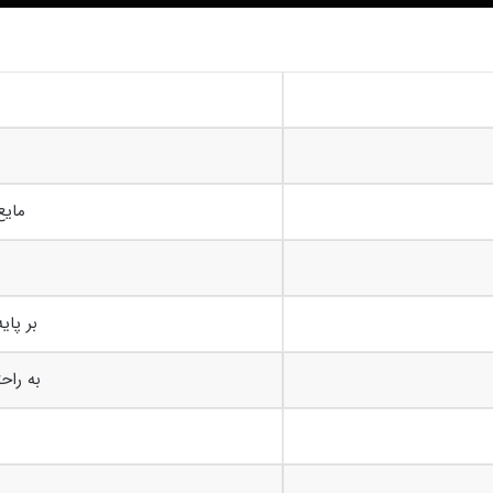
مایع
بر پای
به راح