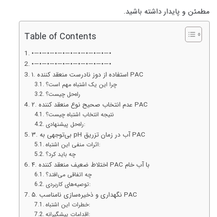
مطمئن و پایدار داشته باشید.
Table of Contents
•—•—•—•—•—•—•—•—•—•—•
•—•—•—•—•—•—•—•—•—•—•
۱. استفاده از دوز نادرست منعقد کننده PAC
چرا این یک اشتباه مهم است؟
راه‌حل چیست؟
۲. عدم انتخاب صحیح نوع منعقد کننده PAC
نتیجه انتخاب اشتباه چیست؟
راه‌حل پیشنهادی:
۳. بی‌توجهی به pH آب در زمان تزریق PAC
اثرات منفی این اشتباه:
چه باید کرد؟
۴. اختلاط ضعیف منعقد کننده PAC با آب خام
چه اتفاقی می‌افتد؟
توصیه‌های کاربردی:
۵. نگهداری و ذخیره‌سازی نامناسب PAC
خطرات این اشتباه:
اقدامات پیشگیرانه: