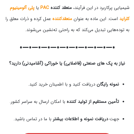
شیمیایی پرکاربرد در این فرآیند،
منعقد کننده
PAC
یا
پلی آلومینیوم
کلراید
است. این ماده به عنوان
منعقدکننده
عمل کرده و ذرات معلق را
به توده‌هایی تبدیل می‌کند که به راحتی ته‌نشین می‌شوند.
•—•—•—•—•—•—•—•—•—•—•
نیاز به پک‌ های صنعتی (فاضلابی) یا خوراکی (آشامیدنی) دارید؟
نمونه رایگان
دریافت کنید و با اطمینان خرید کنید.
تأمین مستقیم از تولید کننده
با امکان ارسال به سراسر کشور.
جهت
دریافت نمونه و اطلاعات بیشتر
با ما در تماس باشید.