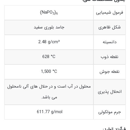
فرمول شیمیایی
)
(NaPO
3
6
شکل ظاهری
جامد بلوری سفید
دانسیته
2.48 g/cm³
نقطه ذوب
628 °C
نقطه جوش
1,500 °C
محلول در آب است و در حلال های آلی نامحلول
انحلال پذیری
می باشد.
جرم مولکولی
611.77 g/mol
فرآیند تولید: