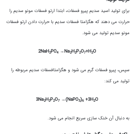
برای تولید اسید سدیم پیرو فسفات، ابتدا ارتو فسفات مونو سدیم را
حرارت می دهند که هگزامتا فسفات سدیم با حرارت دادن ارتو فسفات
مونو سدیم تولید می شود.
2NaH
PO
→Na
H
P
O
+H
O
2
4
2
2
2
7
2
سپس، پیرو فسفات گرم می شود و هگزامتافسفات سدیم مربوطه را
تولید می کند:
3Na
H
P
O
→(NaPO
)
+3H
O
2
2
2
7
3
6
2
به دنبال آن خنک سازی سریع انجام می شود.