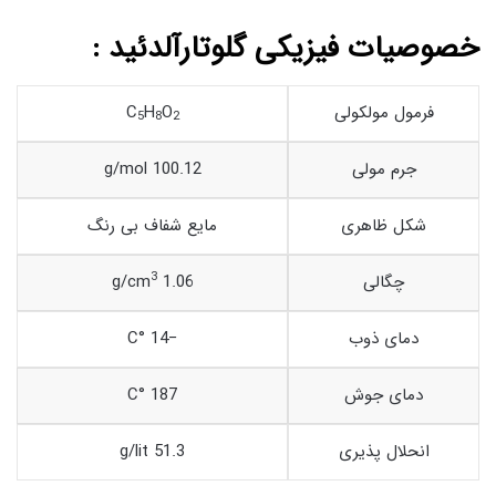
خصوصیات فیزیکی گلوتارآلدئید :
فرمول مولکولی
O
H
C
5
8
2
جرم مولی
100.12 g/mol
شکل ظاهری
مایع شفاف بی رنگ
3
چگالی
1.06 g/cm
دمای ذوب
−14 °C
دمای جوش
187 °C
انحلال پذیری
51.3 g/lit