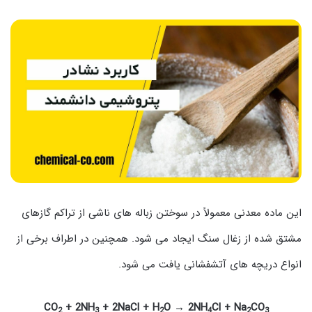
این ماده معدنی معمولاً در سوختن زباله های ناشی از تراکم گازهای
مشتق شده از زغال سنگ ایجاد می شود. همچنین در اطراف برخی از
انواع دریچه های آتشفشانی یافت می شود.
CO
+ 2NH
+ 2NaCl + H
O → 2NH
Cl + Na
CO
2
3
2
4
2
3