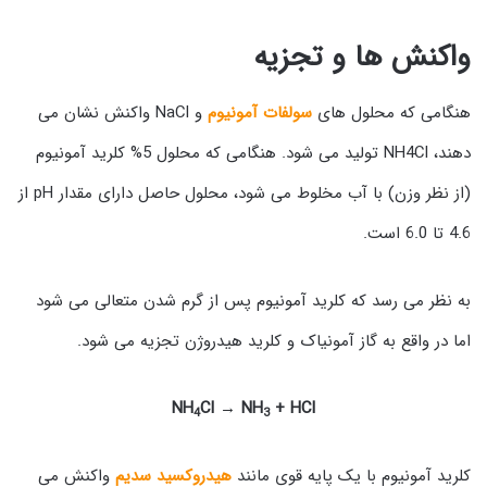
واکنش ها و تجزیه
هنگامی که محلول های
سولفات آمونیوم
و NaCl واکنش نشان می
دهند، NH4Cl تولید می شود. هنگامی که محلول 5% کلرید آمونیوم
(از نظر وزن) با آب مخلوط می شود، محلول حاصل دارای مقدار pH از
4.6 تا 6.0 است.
به نظر می رسد که کلرید آمونیوم پس از گرم شدن متعالی می شود
اما در واقع به گاز آمونیاک و کلرید هیدروژن تجزیه می شود.
NH
Cl → NH
+ HCl
4
3
کلرید آمونیوم با یک پایه قوی مانند
هیدروکسید سدیم
واکنش می