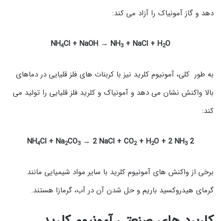
دهد و گاز آمونیاک را آزاد می کند:
NH
Cl + NaOH → NH
+ NaCl + H
O
4
3
2
به طور کلی، آمونیوم کلرید نیز با کربنات های فلز قلیایی در دماهای
بالا واکنش نشان می دهد و آمونیاک و کلرید فلز قلیایی را تولید می
کند:
Cl + Na
CO
→ 2 NaCl + CO
+ H
O + 2 NH
2 NH
4
2
3
2
2
3
برخی از واکنش های آمونیوم کلرید با سایر مواد شیمیایی مانند
گرمای هیدروکسید باریم و حل شدن آن در آب، گرمازا هستند.
کاربرد های صنعتی آمونیوم کلرید