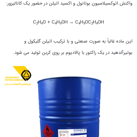
واکنش اتوکسیلاسیون بوتانول و اکسید اتیلن در حضور یک کاتالیزور:
C
H
O + C
H
OH → C
H
OC
H
OH
2
4
4
9
4
9
2
4
این ماده غالباً به صورت صنعتی و با ترکیب اتیلن گلیکول و
بوتیرآلدهید در یک راکتور با پالادیوم بر روی کربن تولید می شود.