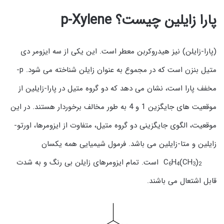
پارا زایلین چیست؟
p-Xylene
(پارا-زایلن) نیز هیدروکربن معطر است. این یکی از سه ایزومر دی
متیل بنزن است که در مجموع به عنوان زایلن شناخته می شود. p-
مخفف پارا است، نشان می دهد که دو گروه متیل در پارا-زایلین از
موقعیت های جایگزین 1 و 4 به طور مخالف برخوردار هستند. در این
موقعیت، الگوی جایگزینی دو گروه متیل، متفاوت از ایزومرها، اورتو-
زایلین و متا-زایلین می باشد. فرمول شیمیایی همه یکسان
C
)
(CH
H
است. تمام ایزومرهای زایلن بی رنگ و به شدت
6
4
3
2
قابل اشتعال می باشند.