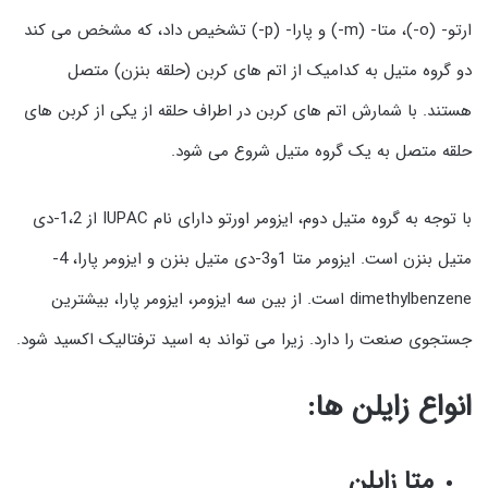
ارتو- (o-)، متا- (m-) و پارا- (p-) تشخیص داد، که مشخص می کند
دو گروه متیل به کدامیک از اتم های کربن (حلقه بنزن) متصل
هستند. با شمارش اتم های کربن در اطراف حلقه از یکی از کربن های
حلقه متصل به یک گروه متیل شروع می شود.
با توجه به گروه متیل دوم، ایزومر اورتو دارای نام IUPAC از 1،2-دی
متیل بنزن است. ایزومر متا 1و3-دی متیل بنزن و ایزومر پارا، 4-
dimethylbenzene است. از بین سه ایزومر، ایزومر پارا، بیشترین
جستجوی صنعت را دارد. زیرا می تواند به اسید ترفتالیک اکسید شود.
انواع زایلن ها:
متا زایلن