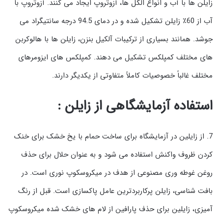
زایلن ها با آب و انواع الکل ها، آزوتروپ ایجاد می کنند. آزوتروپ با
آب از 60٪ زایلن تشکیل شده و در دمای 94.5 درجه سانتیگراد می
جوشد. همانند بسیاری از ترکیبات آلکیل بنزن، زایلن ها با هالوکربن
های مختلف کمپلکس تشکیل می دهند. کمپلکس های ایزومرهای
مختلف غالباً خصوصیات کاملاً متفاوتی از یکدیگر دارند.
استفاده آزمایشگاهی از زایلن :
7. از زایلین در آزمایشگاه برای ساخت حمام با یخ خشک برای خنک
کردن ظروف واکنش استفاده می شود و به عنوان حلال برای حذف
روغن غوطه وری مصنوعی از هدف در میکروسکوپ نوری است. در
بافت شناسی، زایلن پرکاربردترین عامل پاکسازی است. قبل از رنگ
آمیزی، زایلین برای حذف پارافین از لام های خشک شده میکروسکوپ