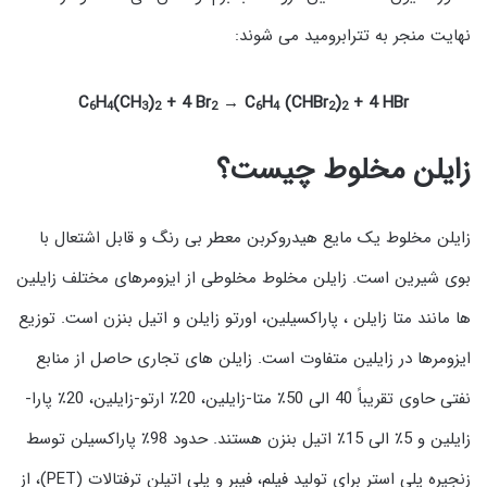
نهایت منجر به تترابرومید می شوند:
C
H
(CH
)
+ 4 Br
→ C
H
(CHBr
)
+ 4 HBr
6
4
3
2
2
6
4
2
2
زایلن مخلوط چیست؟
زایلن مخلوط یک مایع هیدروکربن معطر بی رنگ و قابل اشتعال با
بوی شیرین است. زایلن مخلوط مخلوطی از ایزومرهای مختلف زایلین
ها مانند متا زایلن ، پاراکسیلین، اورتو زایلن و اتیل بنزن است. توزیع
ایزومرها در زایلین متفاوت است. زایلن های تجاری حاصل از منابع
نفتی حاوی تقریباً 40 الی 50٪ متا-زایلین، 20٪ ارتو-زایلین، 20٪ پارا-
زایلین و 5٪ الی 15٪ اتیل بنزن هستند. حدود 98٪ پاراکسیلن توسط
زنجیره پلی استر برای تولید فیلم، فیبر و پلی اتیلن ترفتالات (PET)، از