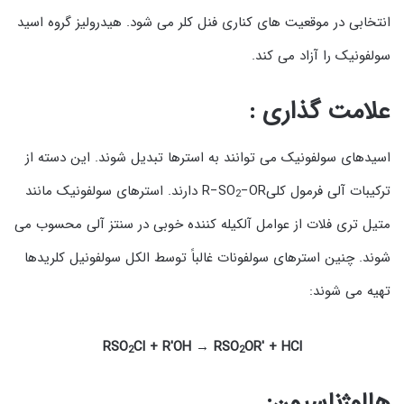
انتخابی در موقعیت های کناری فنل کلر می شود. هیدرولیز گروه اسید
سولفونیک را آزاد می کند.
علامت گذاری :
اسیدهای سولفونیک می توانند به استرها تبدیل شوند. این دسته از
ترکیبات آلی فرمول کلیR−SO
−OR دارند. استرهای سولفونیک مانند
2
متیل تری فلات از عوامل آلکیله کننده خوبی در سنتز آلی محسوب می
شوند. چنین استرهای سولفونات غالباً توسط الکل سولفونیل کلریدها
تهیه می شوند:
RSO
Cl + R′OH → RSO
OR′ + HCl
2
2
هالوژناسیون: