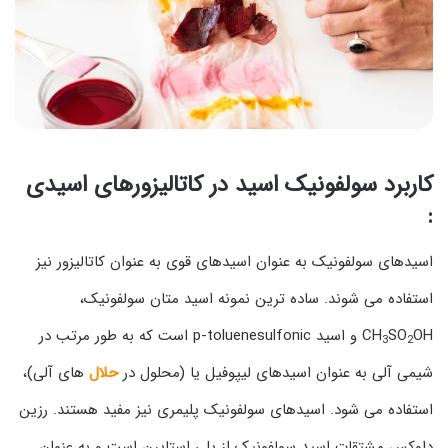
کاربرد سولفونیک اسید در کاتالیزورهای اسیدی
:
اسیدهای سولفونیک به عنوان اسیدهای قوی به عنوان کاتالیزور نیز
استفاده می شوند. ساده ترین نمونه اسید متان سولفونیک،
SO
CH
OH و اسید p-toluenesulfonic است که به طور مرتب در
3
2
شیمی آلی به عنوان اسیدهای لیپوفیل یا (محلول در
حلال
های آلی)،
استفاده می شود. اسیدهای سولفونیک پلیمری نیز مفید هستند. رزین
داوکس مشتقات اسید سولفونیک از پلی استایرن است و به عنوان