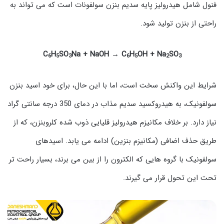
فنول شامل هیدرولیز پایه سدیم بنزن سولفونات است که می تواند به
راحتی از بنزن تولید شود.
C
H
SO
Na + NaOH → C
H
OH + Na
SO
6
5
3
6
5
2
3
شرایط این واکنش سخت است، اما با این حال، برای خود اسید بنزن
سولفونیک، به هیدروکسید سدیم مذاب در دمای 350 درجه سانتی گراد
نیاز دارد. بر خلاف مکانیزم هیدرولیز قلیایی ذوب شده کلروبنزن، که از
طریق حذف اضافی (مکانیزم بنزین) ادامه می یابد. اسیدهای
سولفونیک با گروه هایی که الکترون را از بین می برند، بسیار راحت تر
تحت این تحول قرار می گیرند.