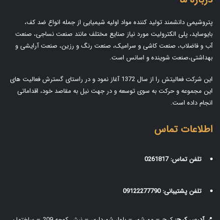
پتروشیمی دانشمند تولید کننده مواد اولیه شیمیایی از جمله انواع ضد کف،
بایوساید، پلی الکترولیت مورد نیاز صنایع مختلف مانند صنعت نساجی، صنعت
آب و فاضلاب، صنعت کاشی و سرامیک، صنعت رنگ و رزین، صنعت آرایشی و
بهداشتی،صنعت شوینده و اسانس است.
این شرکت فعالیتش را از سال 1372 آغاز نمود و در راستای گسترش فعالیت های
این مجموعه و حرکت به سوی توسعه و در جهت نیل به مقاصد خود، اقداماتی
انجام داده است.
اطلاعات تماس
تلفن تماس:
0261817
تلفن پشتیبانی:
09122277790
📍
آدرس کرج:
کرج – مهرشهر – بلوار شهرداری – نبش کوچه 209 – ساختمان