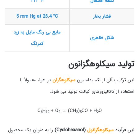
نقطه اشتعال
111 °F
فشار بخار
5 mm Hg at 26.4 °C
مایع بی رنگ مایل به زرد
شکل ظاهری
کمرنگ
تولید سیکلوهگزانون
این ترکیب آلی از اکسیداسیون
سیکلوهگزان
در هوا، معمولاً با
استفاده از کاتالیزورهای کبالت تولید می شود:
C
H
+ O
→ (CH
)
CO + H
O
6
12
2
2
5
2
این فرآیند
سیکلوهگزانول
(Cyclohexanol)
را به عنوان یک محصول