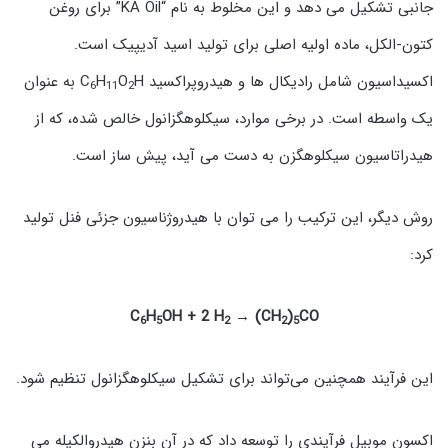
جانبی تشکیل می دهد و این مخلوط به نام “KA Oil” برای روغن
کتون-الکل، ماده اولیه اصلی برای تولید اسید آدیپیک است.
اکسیداسیون شامل رادیکال ها و هیدروپراکسید C
O
H
H به عنوان
6
11
2
یک واسطه است. در برخی موارد، سیکلوهگزانول خالص شده، که از
هیدراتاسیون سیکلوهگزن به دست می آید، پیش ساز است.
روش دیگر، این ترکیب را می توان با هیدروژناسیون جزئی فنل تولید
کرد:
C
H
OH + 2 H
→ (CH
)
CO
6
5
2
2
5
این فرآیند همچنین می‌تواند برای تشکیل سیکلوهگزانول تنظیم شود.
اکسون موبیل فرآیندی را توسعه داد که در آن بنزن هیدروالکیله می