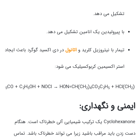
تشکیل می دهد.
با پیرولیدین یک انامین تشکیل می دهد.
تیمار با نیتروزیل کلرید و
اتانول
در دی اکسید گوگرد باعث ایجاد
استر اکسیمین کربوکسیلیک می شود:
CO + C
H
OH + NOCl → HON=CH(CH
)
CO
C
H
+ HCl
)
(CH
5
2
5
2
4
2
2
5
2
ایمنی و نگهداری:
Cyclohexanone یک ترکیب شیمیایی آلی خطرناک است. هنگام
دست زدن باید مراقب باشید زیرا می تواند خطرناک باشد. تماس